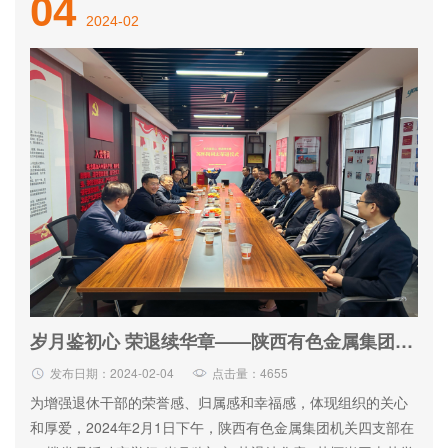
04
2024-02
首
公司
新闻
经营
党建
联系
页
概况
中心
项目
工作
我们
公司简介
集团要闻
房屋租赁
党群动态
招聘信息
组织架构
公司新闻
物业管理
廉政建设
联系我们
信息公开
招标采购
专题栏目
权属单位
教育专栏
通知公告
岁月鉴初心 荣退续华章——陕西有色金属集团机关四支部举行干部荣誉退休仪式
发布日期：2024-02-04
点击量：4655
为增强退休干部的荣誉感、归属感和幸福感，体现组织的关心
和厚爱，2024年2月1日下午，陕西有色金属集团机关四支部在