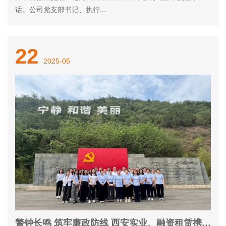
话。公司党支部书记、执行...
22
2025-05
首
公司
新闻
经营
党建
联系
警钟长鸣 筑牢廉政防线 西安实业、融资租赁携手开展警示教育活动