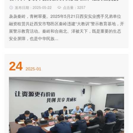
页
概况
中心
项目
工作
我们
发布日期：2025-05-22
点击量：3257
袅袅秦岭，青树翠蔓。2025年5月21日西安实业携手兄弟单位
公司简介
集团要闻
房屋租赁
党群动态
招聘信息
融资租赁共赴西安市鄠邑区秦岭违建“大教训”警示教育基地，开
组织架构
公司新闻
物业管理
廉政建设
联系我们
展警示教育活动。秦岭和合南北、泽被天下，既是重要的生态
安全屏障，也是中华民族...
信息公开
招标采购
专题栏目
权属单位
教育专栏
24
通知公告
2025-01