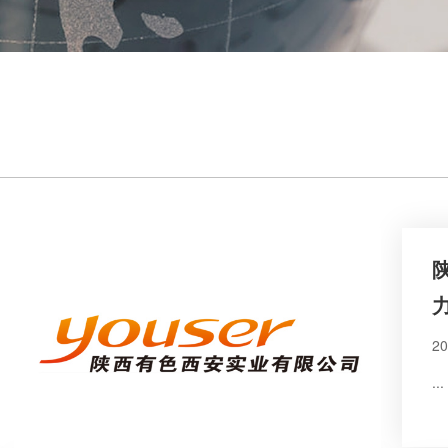
20
...