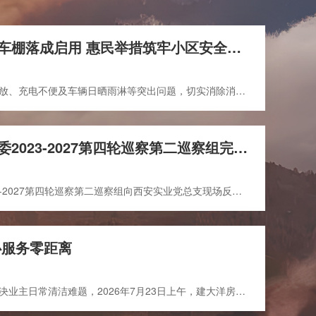
建大洋房非机动车停车棚落成启用 惠民举措筑牢小区安全屏障
党建工作
联系我们
为有效破解小区非机动车乱停放、充电不便及车辆日晒雨淋等突出问题，切实消除消防安全隐患，提升居住环境品质，建大洋房小区非机动车停车棚新建工程近日全面竣工，并正式投入使用。此举是物业深化社区精细化管理、回应居民实际需求的一项重要惠民举措。项目建设期间，物业在...
党群动态
招聘信息
廉政建设
联系我们
陕西有色金属集团党委2023-2027第四轮巡察第二巡察组完成向西安实业党总支的巡察反馈
专题栏目
7月28日，集团公司党委2023-2027第四轮巡察第二巡察组向西安实业党总支现场反馈巡察意见。省纪委监委驻集团公司纪检监察组组长，集团公司党委委员、纪委书记、巡察工作领导小组成员李金涛出席反馈会议，围绕深入落实集团公司党委整改部署、扎实做好“五式”整改工作提出要求。...
心服务零距离
为切实提升物业服务温度，解决业主日常清洁难题，2026年7月23日上午，建大洋房物业服务中心在小区5号楼门前开展免费清洗地垫便民服务活动，以实际行动拉近服务“最后一公里”。活动前期，物业提前部署、分工落实，针对独居及行动不便的老年业主，安排专人上门收取地垫，统一送...