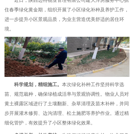
近日，陕西迈特物业管理有限公司建大洋房服务中心抓
住春季绿化黄金期，组织开展了小区绿化补种及养护工作，
进一步提升小区景观品质，为业主营造优美舒适的居住环
境。
科学规划，精细施工。
本次绿化补种工作坚持科学选
苗、规范栽种，确保绿植成活率与景观协调性。物业人员对
黄土裸露区域进行了土壤翻新、杂草清理及苗木补种，并同
步开展灌木修剪、边沟清理、松土施肥等养护作业。通过精
首
公司
新闻
经营
党建
联系
细化管护，有效提升了小区整体绿化效果。
页
概况
中心
项目
工作
我们