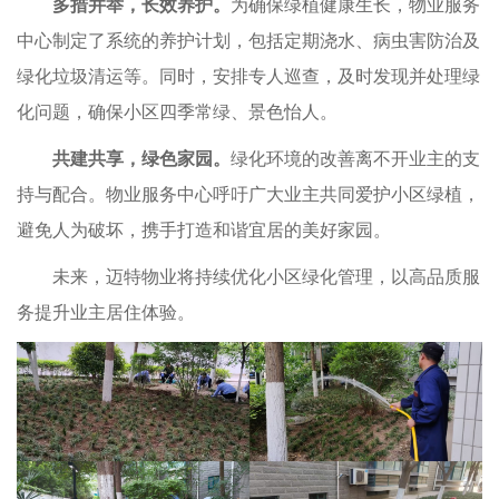
多措并举，长效养护。
为确保绿植健康生长，物业服务
公司简介
集团要闻
房屋租赁
党群动态
招聘信息
中心制定了系统的养护计划，包括定期浇水、病虫害防治及
组织架构
公司新闻
物业管理
廉政建设
联系我们
绿化垃圾清运等。同时，安排专人巡查，及时发现并处理绿
化问题，确保小区四季常绿、景色怡人。
信息公开
招标采购
专题栏目
权属单位
教育专栏
共建共享，绿色家园。
绿化环境的改善离不开业主的支
持与配合。物业服务中心呼吁广大业主共同爱护小区绿植，
通知公告
避免人为破坏，携手打造和谐宜居的美好家园。
未来，迈特物业将持续优化小区绿化管理，以高品质服
务提升业主居住体验。