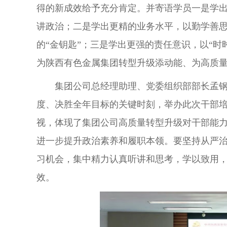
得的新成效给予充分肯定。并寄语学员一是学
讲政治；二是学出更精的业务水平，以勤学善
的“金钥匙”；三是学出更强的责任意识，以“
为陕西有色金属集团转型升级添动能、为高质
集团公司总经理助理、党委组织部部长孟钢
度、决胜全年目标的关键时刻，举办此次干部
视，体现了集团公司高质量转型升级对干部能
进一步提升政治素养和履职本领。要坚持从严
习机会，集中精力认真听讲和思考，学以致用
效。