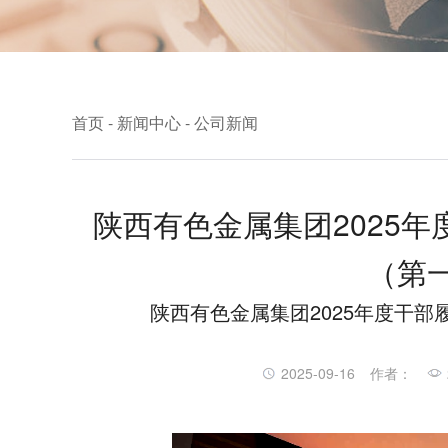
首页 - 新闻中心 - 公司新闻
陕西有色金属集团2025
（第
陕西有色金属集团2025年度干
2025-09-16
作者：