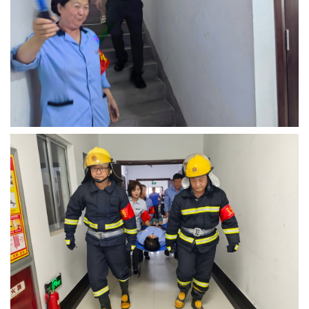
首
公司
新闻
经营
党建
联系
页
概况
中心
项目
工作
我们
公司简介
集团要闻
房屋租赁
党群动态
招聘信息
组织架构
公司新闻
物业管理
廉政建设
联系我们
信息公开
招标采购
专题栏目
权属单位
教育专栏
通知公告